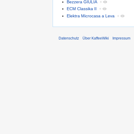
Bezzera GIULIA
+
ECM Classika II
+
Elektra Microcasa a Leva
+
Datenschutz
Über KaffeeWiki
Impressum