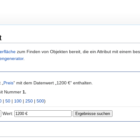
t
erfläche
zum Finden von Objekten bereit, die ein Attribut mit einem b
engenerator
.
 „
Preis
“ mit dem Datenwert „1200 €“ enthalten.
mit Nummer
1.
0
|
50
|
100
|
250
|
500
)
Wert: