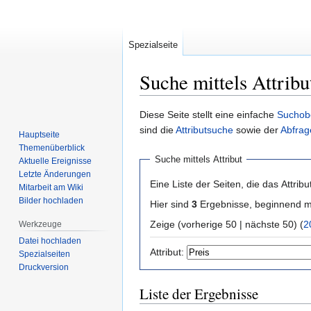
Spezialseite
Suche mittels Attribu
Zur
Zur
Diese Seite stellt eine einfache
Suchob
Navigation
Suche
sind die
Attributsuche
sowie der
Abfrag
Hauptseite
springen
springen
Themenüberblick
Suche mittels Attribut
Aktuelle Ereignisse
Letzte Änderungen
Eine Liste der Seiten, die das Attribut
Mitarbeit am Wiki
Bilder hochladen
Hier sind
3
Ergebnisse, beginnend 
Zeige (vorherige 50 | nächste 50) (
2
Werkzeuge
Datei hochladen
Attribut:
Spezialseiten
Druckversion
Liste der Ergebnisse