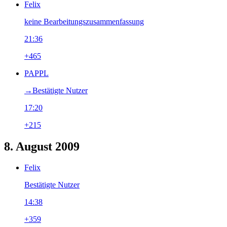
Felix
keine Bearbeitungszusammenfassung
21:36
+465
PAPPL
→‎Bestätigte Nutzer
17:20
+215
8. August 2009
Felix
Bestätigte Nutzer
14:38
+359