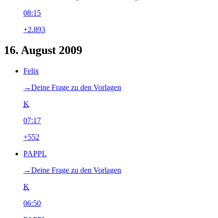
08:15
+2.893
16. August 2009
Felix
→‎Deine Frage zu den Vorlagen
K
07:17
+552
PAPPL
→‎Deine Frage zu den Vorlagen
K
06:50