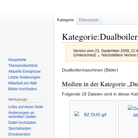
Kategorie
Diskussion
Kategorie:Dualboiler
Version vom 23. September 2009, 21:
(Unterschied) ← Nächstältere Version |
Hauptseite
Themenüberblick
Zur
Zur
Dualboilermaschinen (Bilder)
Aktuelle Ereignisse
Navigation
Suche
Letzte Änderungen
Medien in der Kategorie „Du
springen
springen
Mitarbeit am Wiki
Bilder hochladen
Folgende 18 Dateien sind in dieser Ka
Werkzeuge
Links auf diese Seite
Änderungen an
verlinkten Seiten
Datei hochladen
Spezialseiten
Druckversion