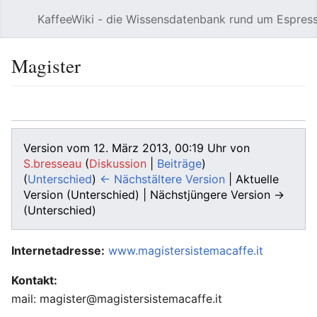
KaffeeWiki - die Wissensdatenbank rund um Espres
Hauptmenü öffnen
Magister
Sprache
Beobachten
Bearbeiten
Version vom 12. März 2013, 00:19 Uhr von
S.bresseau
(
Diskussion
|
Beiträge
)
(
Unterschied
)
← Nächstältere Version
| Aktuelle
Version (Unterschied) | Nächstjüngere Version →
(Unterschied)
Internetadresse:
www.magistersistemacaffe.it
Kontakt:
mail: magister@magistersistemacaffe.it