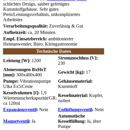
schlichtes Design, sauber gefertigtes
Kunststoffgehäuse. Sehr gutes
Preis/Leistungsverhältnis, unkompliziertes
Arbeitstier.
Verarbeitungsqualität:
Zuverlässig & Gut
Aufheizzeit:
ca. 20 Minuten
Empf. Einsatzbereich:
ambitionierter
Heimanwender, Büro, Kleingastronomie
Technische Daten
Stromanschluss [V]:
Leistung [W]:
1200
230
Abmessungen BxHxT
Gewicht [kg]:
17
[mm]:
300x400x400
Pumpe:
Vibrationspumpe
Gehäusematerial:
Ulka Ex5/Ceme
Kunststoff
Kesselvolumen [ℓ]:
1,9
Kesselmaterial:
Kupfer,
Wärmetauscherkapazität/GR:
isoliert
ca 120ml
Expansionsventil
:
Nein
Entlüftungsventil
:
Nein
Automatische
Magnetventil
:
Ja
Kesselfüllung:
Ja, über
Pumpe