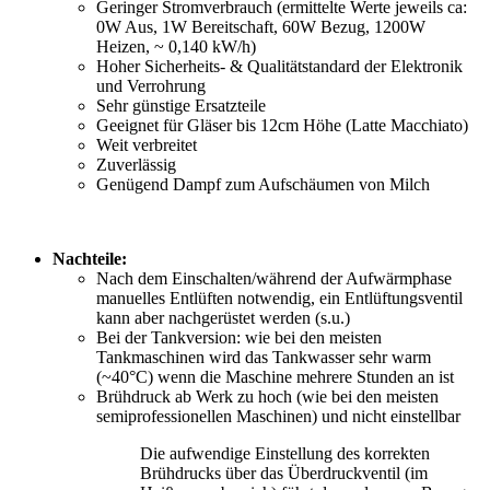
Geringer Stromverbrauch (ermittelte Werte jeweils ca:
0W Aus, 1W Bereitschaft, 60W Bezug, 1200W
Heizen, ~ 0,140 kW/h)
Hoher Sicherheits- & Qualitätstandard der Elektronik
und Verrohrung
Sehr günstige Ersatzteile
Geeignet für Gläser bis 12cm Höhe (Latte Macchiato)
Weit verbreitet
Zuverlässig
Genügend Dampf zum Aufschäumen von Milch
Nachteile:
Nach dem Einschalten/während der Aufwärmphase
manuelles Entlüften notwendig, ein Entlüftungsventil
kann aber nachgerüstet werden (s.u.)
Bei der Tankversion: wie bei den meisten
Tankmaschinen wird das Tankwasser sehr warm
(~40°C) wenn die Maschine mehrere Stunden an ist
Brühdruck ab Werk zu hoch (wie bei den meisten
semiprofessionellen Maschinen) und nicht einstellbar
Die aufwendige Einstellung des korrekten
Brühdrucks über das Überdruckventil (im