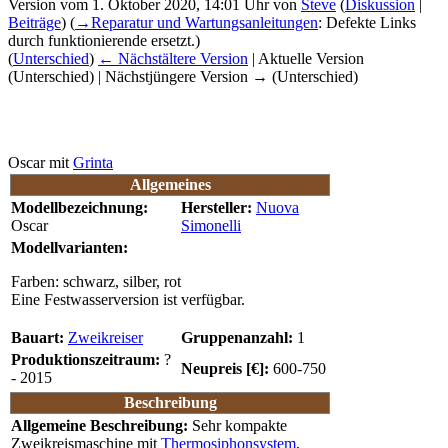
Version vom 1. Oktober 2020, 14:01 Uhr von
Steve
(
Diskussion
|
Beiträge
)
(
→‎Reparatur und Wartungsanleitungen
:
Defekte Links
durch funktionierende ersetzt.
)
(
Unterschied
)
← Nächstältere Version
| Aktuelle Version
(Unterschied) | Nächstjüngere Version → (Unterschied)
Oscar mit
Grinta
Allgemeines
Modellbezeichnung:
Hersteller:
Nuova
Oscar
Simonelli
Modellvarianten:
Farben: schwarz, silber, rot
Eine Festwasserversion ist verfügbar.
Bauart:
Zweikreiser
Gruppenanzahl:
1
Produktionszeitraum:
?
Neupreis [€]:
600-750
- 2015
Beschreibung
Allgemeine Beschreibung:
Sehr kompakte
Zweikreismaschine mit
Thermosiphonsystem
,