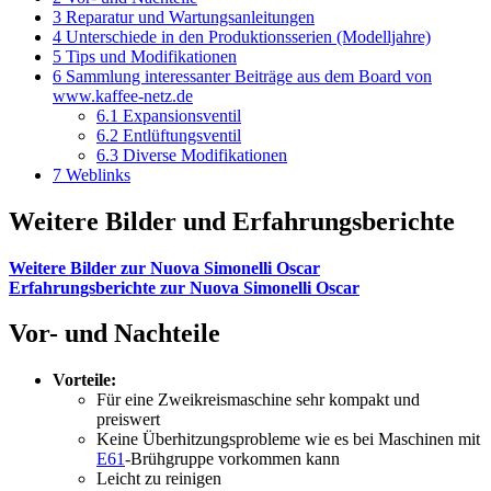
3
Reparatur und Wartungsanleitungen
4
Unterschiede in den Produktionsserien (Modelljahre)
5
Tips und Modifikationen
6
Sammlung interessanter Beiträge aus dem Board von
www.kaffee-netz.de
6.1
Expansionsventil
6.2
Entlüftungsventil
6.3
Diverse Modifikationen
7
Weblinks
Weitere Bilder und Erfahrungsberichte
Weitere Bilder zur Nuova Simonelli Oscar
Erfahrungsberichte zur Nuova Simonelli Oscar
Vor- und Nachteile
Vorteile:
Für eine Zweikreismaschine sehr kompakt und
preiswert
Keine Überhitzungsprobleme wie es bei Maschinen mit
E61
-Brühgruppe vorkommen kann
Leicht zu reinigen