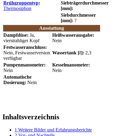
Brühgruppentyp
:
Siebträgerdurchmesser
Thermosiphon
[mm]:
Siebdurchmesser
[mm]:
?
Ausstattung
Dampfdüse:
Ja,
Heißwasserausgabe:
vierstrahliger Kopf
Nein
Festwasseranschluss:
Nein, Festwasserversion
Wassertank [ℓ]:
2,3
verfügbar
Pumpenmanometer:
Kesselmanometer:
Nein
Nein
Automatische
Dosierung:
Nein
Inhaltsverzeichnis
1
Weitere Bilder und Erfahrungsberichte
2
Vor- und Nachteile