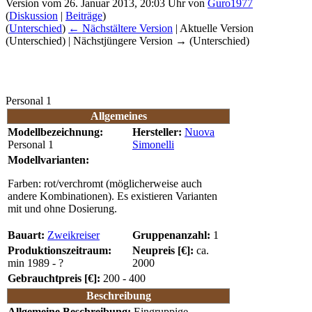
Version vom 26. Januar 2013, 20:03 Uhr von
Guro1977
(
Diskussion
|
Beiträge
)
(
Unterschied
)
← Nächstältere Version
| Aktuelle Version
(Unterschied) | Nächstjüngere Version → (Unterschied)
Personal 1
Allgemeines
Modellbezeichnung:
Hersteller:
Nuova
Personal 1
Simonelli
Modellvarianten:
Farben: rot/verchromt (möglicherweise auch
andere Kombinationen). Es existieren Varianten
mit und ohne Dosierung.
Bauart:
Zweikreiser
Gruppenanzahl:
1
Produktionszeitraum:
Neupreis [€]:
ca.
min 1989 - ?
2000
Gebrauchtpreis [€]:
200 - 400
Beschreibung
Allgemeine Beschreibung:
Eingruppige