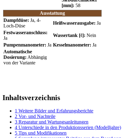
[mm]:
58
Ausstattung
Dampfdüse:
Ja, 4-
Heißwasserausgabe:
Ja
Loch-Düse
Festwasseranschluss:
Wassertank [ℓ]:
Nein
Ja
Pumpenmanometer:
Ja
Kesselmanometer:
Ja
Automatische
Dosierung:
Abhängig
von der Variante
Inhaltsverzeichnis
1
Weitere Bilder und Erfahrungsberichte
2
Vor- und Nachteile
3
Reparatur und Wartungsanleitungen
4
Unterschiede in den Produktionsserien (Modelljahre)
5
Tips und Modifikationen