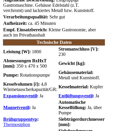
Gastromaschine. Gehäuse Edelstahl (z.T.
verchromt) und lackiertes Metall bzw. Kunststoff.
Verarbeitungsqualität:
Sehr gut
Aufheizzeit:
ca. 45 Minuten
Empf. Einsatzbereich:
Kleine Gastronomie, aber
auch im Privathaushalt
Technische Daten
Stromanschluss [V]:
Leistung [W]:
1800
230
Abmessungen BxHxT
Gewicht [kg]:
[mm]:
350 x 470 x 500
Gehäusematerial:
Pumpe:
Rotationspumpe
Metall und Kunststoff.
Kesselvolumen [ℓ]:
4,8
Kesselmaterial:
Kupfer
Wärmetauscherkapazität/GR:
Expansionsventil
:
Ja
Entlüftungsventil
:
Ja
Automatische
Magnetventil
:
Ja
Kesselfüllung:
Ja, über
Pumpe
Brühgruppentyp
:
Siebträgerdurchmesser
Thermosiphon
[mm]:
Siebdurchmesser