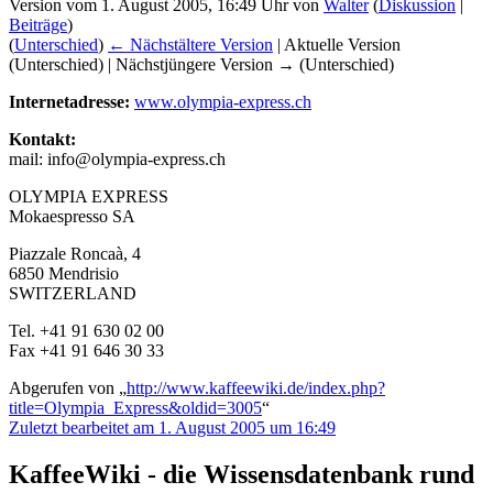
Version vom 1. August 2005, 16:49 Uhr von
Walter
(
Diskussion
|
Beiträge
)
(
Unterschied
)
← Nächstältere Version
| Aktuelle Version
(Unterschied) | Nächstjüngere Version → (Unterschied)
Internetadresse:
www.olympia-express.ch
Kontakt:
mail: info@olympia-express.ch
OLYMPIA EXPRESS
Mokaespresso SA
Piazzale Roncaà, 4
6850 Mendrisio
SWITZERLAND
Tel. +41 91 630 02 00
Fax +41 91 646 30 33
Abgerufen von „
http://www.kaffeewiki.de/index.php?
title=Olympia_Express&oldid=3005
“
Zuletzt bearbeitet am 1. August 2005 um 16:49
KaffeeWiki - die Wissensdatenbank rund