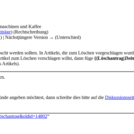
omaschinen und Kaffee
iträge
)
(Rechtschreibung)
d) | Nächstjüngere Version → (Unterschied)
öscht werden sollten. In Artikeln, die zum Löschen vorgeschlagen wurd
rtikel zum Löschen vorschlagen willst, dann füge
{{Löschantrag|
Dein
 Artikels).
en.
nde angeben möchtest, dann schreibe dies bitte auf die
Diskussionssei
:Löschantrag&oldid=14802
“