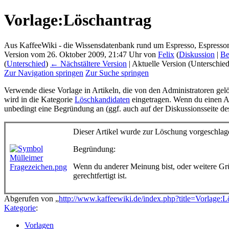
Vorlage:Löschantrag
Aus KaffeeWiki - die Wissensdatenbank rund um Espresso, Espress
Version vom 26. Oktober 2009, 21:47 Uhr von
Felix
(
Diskussion
|
Be
(
Unterschied
)
← Nächstältere Version
| Aktuelle Version (Unterschie
Zur Navigation springen
Zur Suche springen
Verwende diese Vorlage in Artikeln, die von den Administratoren gel
wird in die Kategorie
Löschkandidaten
eingetragen. Wenn du einen A
unbedingt eine Begründung an (ggf. auch auf der Diskussionsseite des
Dieser Artikel wurde zur Löschung vorgeschlag
Begründung:
Wenn du anderer Meinung bist, oder weitere Grü
gerechtfertigt ist.
Abgerufen von „
http://www.kaffeewiki.de/index.php?title=Vorlage
Kategorie
:
Vorlagen