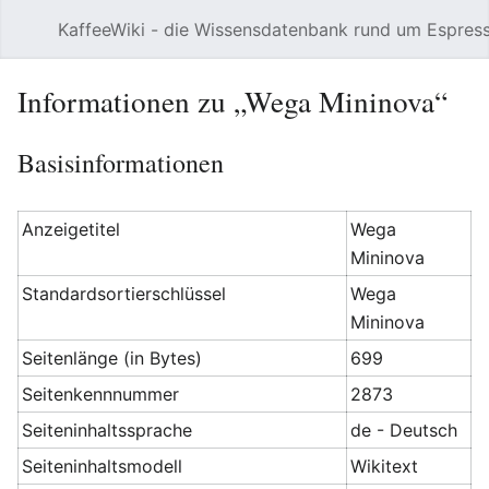
KaffeeWiki - die Wissensdatenbank rund um Espres
Hauptmenü öffnen
Informationen zu „Wega Mininova“
Basisinformationen
Anzeigetitel
Wega
Mininova
Standardsortierschlüssel
Wega
Mininova
Seitenlänge (in Bytes)
699
Seitenkennnummer
2873
Seiteninhaltssprache
de - Deutsch
Seiteninhaltsmodell
Wikitext