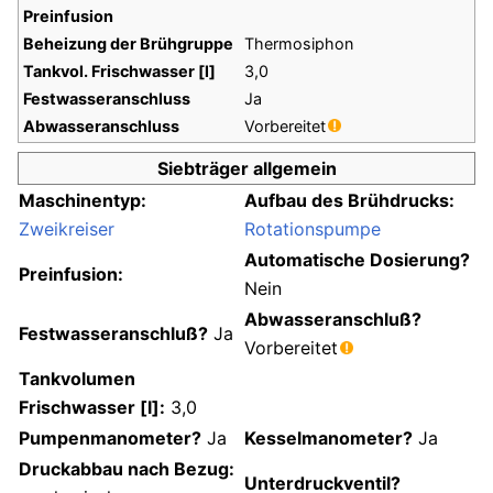
Preinfusion
Beheizung der Brühgruppe
Thermosiphon
Tankvol. Frischwasser [l]
3,0
Festwasseranschluss
Ja
Abwasseranschluss
Vorbereitet
Siebträger allgemein
Maschinentyp:
Aufbau des Brühdrucks:
Zweikreiser
Rotationspumpe
Automatische Dosierung?
Preinfusion:
Nein
Abwasseranschluß?
Festwasseranschluß?
Ja
Vorbereitet
Tankvolumen
Frischwasser [l]:
3,0
Pumpenmanometer?
Ja
Kesselmanometer?
Ja
Druckabbau nach Bezug:
Unterdruckventil?