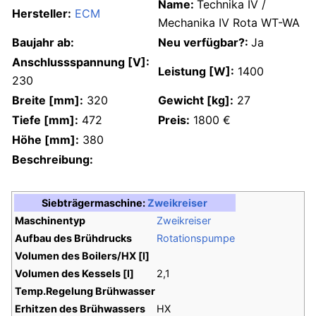
Name:
Technika IV /
Hersteller:
ECM
Mechanika IV Rota WT-WA
Baujahr ab:
Neu verfügbar?:
Ja
Anschlussspannung [V]:
Leistung [W]:
1400
230
Breite [mm]:
320
Gewicht [kg]:
27
Tiefe [mm]:
472
Preis:
1800 €
Höhe [mm]:
380
Beschreibung:
Siebträgermaschine:
Zweikreiser
Maschinentyp
Zweikreiser
Aufbau des Brühdrucks
Rotationspumpe
Volumen des Boilers/HX [l]
Volumen des Kessels [l]
2,1
Temp.Regelung Brühwasser
Erhitzen des Brühwassers
HX