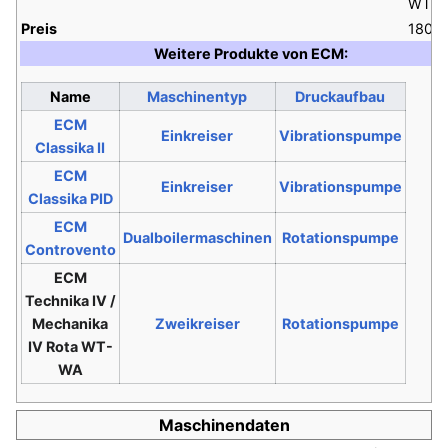
WT-
Preis
1800 
Weitere Produkte von ECM:
Name
Maschinentyp
Druckaufbau
ECM
Einkreiser
Vibrationspumpe
Classika II
ECM
Einkreiser
Vibrationspumpe
Classika PID
ECM
Dualboilermaschinen
Rotationspumpe
Controvento
ECM
Technika IV /
Mechanika
Zweikreiser
Rotationspumpe
IV Rota WT-
WA
Maschinendaten