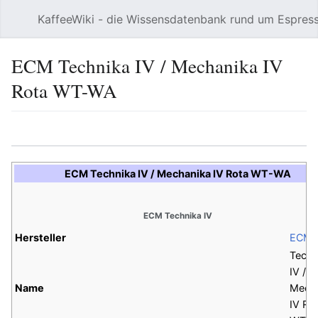
KaffeeWiki - die Wissensdatenbank rund um Espres
Hauptmenü öffnen
ECM Technika IV / Mechanika IV
Rota WT-WA
Sprache
Beobachten
Bearbeiten
ECM Technika IV / Mechanika IV Rota WT-WA
ECM Technika IV
Hersteller
ECM
Techn
IV /
Name
Mech
IV Ro