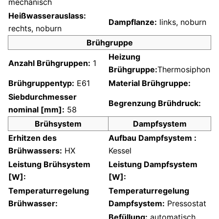
mechanisch
Heißwasserauslass:
Dampflanze:
links, noburn
rechts, noburn
Brühgruppe
Heizung
Anzahl Brühgruppen:
1
Brühgruppe:
Thermosiphon
Brühgruppentyp:
E61
Material Brühgruppe:
Siebdurchmesser
Begrenzung Brühdruck:
nominal [mm]:
58
Brühsystem
Dampfsystem
Erhitzen des
Aufbau Dampfsystem :
Brühwassers:
HX
Kessel
Leistung Brühsystem
Leistung Dampfsystem
[W]:
[W]:
Temperaturregelung
Temperaturregelung
Brühwasser:
Dampfsystem:
Pressostat
Befüllung:
automatisch