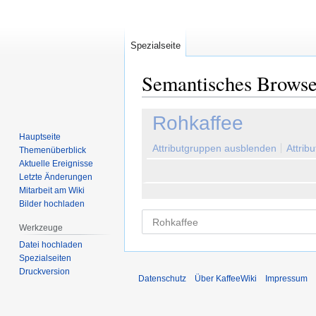
Spezialseite
Semantisches Brows
Zur
Zur
Rohkaffee
Navigation
Suche
Hauptseite
springen
springen
Attributgruppen ausblenden
Attrib
Themenüberblick
Aktuelle Ereignisse
Letzte Änderungen
Mitarbeit am Wiki
Bilder hochladen
Werkzeuge
Datei hochladen
Spezialseiten
Druckversion
Datenschutz
Über KaffeeWiki
Impressum