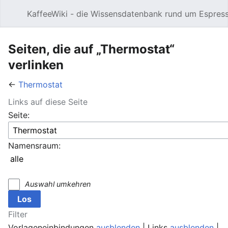
KaffeeWiki - die Wissensdatenbank rund um Espres
Hauptmenü öffnen
Seiten, die auf „Thermostat“
verlinken
←
Thermostat
Links auf diese Seite
Seite:
Namensraum:
Auswahl umkehren
Filter
Vorlageneinbindungen
ausblenden
| Links
ausblenden
|