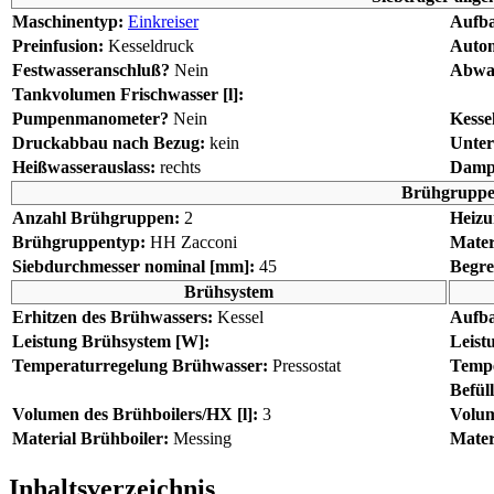
Maschinentyp:
Einkreiser
Aufba
Preinfusion:
Kesseldruck
Autom
Festwasseranschluß?
Nein
Abwas
Tankvolumen Frischwasser [l]:
Pumpenmanometer?
Nein
Kesse
Druckabbau nach Bezug:
kein
Unter
Heißwasserauslass:
rechts
Dampf
Brühgrupp
Anzahl Brühgruppen:
2
Heizu
Brühgruppentyp:
HH Zacconi
Mater
Siebdurchmesser nominal [mm]:
45
Begre
Brühsystem
Erhitzen des Brühwassers:
Kessel
Aufba
Leistung Brühsystem [W]:
Leist
Temperaturregelung Brühwasser:
Pressostat
Tempe
Befül
Volumen des Brühboilers/HX [l]:
3
Volum
Material Brühboiler:
Messing
Mater
Inhaltsverzeichnis