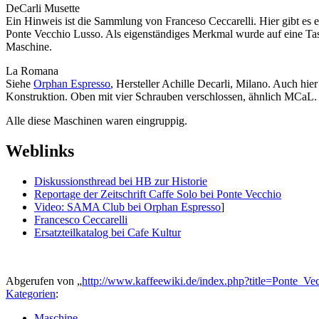
DeCarli Musette
Ein Hinweis ist die Sammlung von Franceso Ceccarelli. Hier gibt es 
Ponte Vecchio Lusso. Als eigenständiges Merkmal wurde auf eine Tass
Maschine.
La Romana
Siehe
Orphan Espresso
, Hersteller Achille Decarli, Milano. Auch hi
Konstruktion. Oben mit vier Schrauben verschlossen, ähnlich MCaL. D
Alle diese Maschinen waren eingruppig.
Weblinks
Diskussionsthread bei HB zur Historie
Reportage der Zeitschrift Caffe Solo bei Ponte Vecchio
Video: SAMA Club bei Orphan Espresso
]
Francesco Ceccarelli
Ersatzteilkatalog bei Cafe Kultur
Abgerufen von „
http://www.kaffeewiki.de/index.php?title=Ponte_
Kategorien
:
Maschine