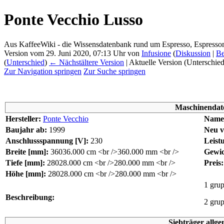
Ponte Vecchio Lusso
Aus KaffeeWiki - die Wissensdatenbank rund um Espresso, Espress
Version vom 29. Juni 2020, 07:13 Uhr von
Infusione
(
Diskussion
|
Be
(
Unterschied
)
← Nächstältere Version
| Aktuelle Version (Unterschie
Zur Navigation springen
Zur Suche springen
Maschinendat
Hersteller:
Ponte Vecchio
Name
Baujahr ab:
1999
Neu v
Anschlussspannung [V]:
230
Leist
Breite [mm]:
360
36.000 cm <br />360.000 mm <br />
Gewic
Tiefe [mm]:
280
28.000 cm <br />280.000 mm <br />
Preis:
Höhe [mm]:
280
28.000 cm <br />280.000 mm <br />
1 gru
Beschreibung:
2 grup
Siebträger allge