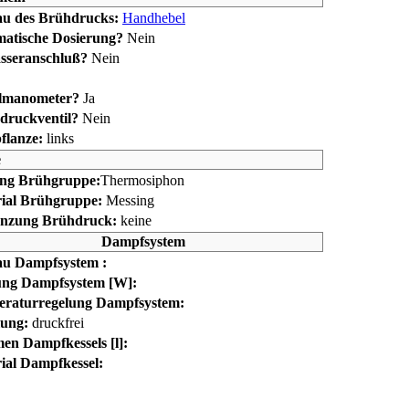
u des Brühdrucks:
Handhebel
atische Dosierung?
Nein
seranschluß?
Nein
lmanometer?
Ja
druckventil?
Nein
lanze:
links
e
ng Brühgruppe:
Thermosiphon
ial Brühgruppe:
Messing
nzung Brühdruck:
keine
Dampfsystem
u Dampfsystem :
ung Dampfsystem [W]:
raturregelung Dampfsystem:
lung:
druckfrei
en Dampfkessels [l]:
ial Dampfkessel: