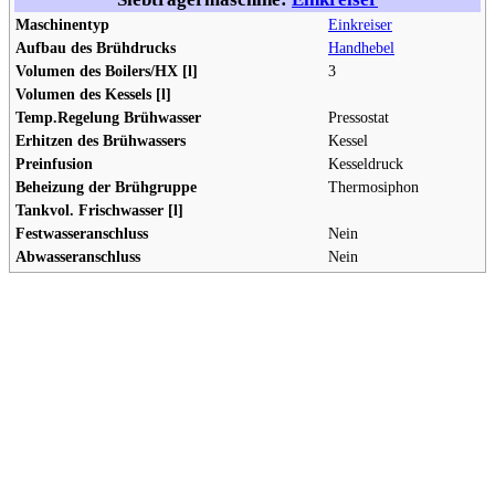
Maschinentyp
Einkreiser
Aufbau des Brühdrucks
Handhebel
Volumen des Boilers/HX [l]
3
Volumen des Kessels [l]
Temp.Regelung Brühwasser
Pressostat
Erhitzen des Brühwassers
Kessel
Preinfusion
Kesseldruck
Beheizung der Brühgruppe
Thermosiphon
Tankvol. Frischwasser [l]
Festwasseranschluss
Nein
Abwasseranschluss
Nein