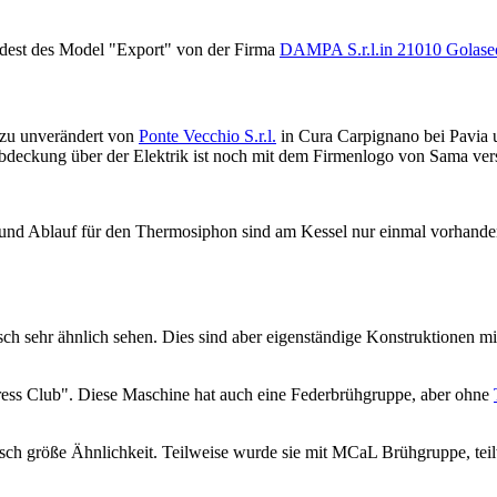
est des Model "Export" von der Firma
DAMPA S.r.l.in 21010 Golase
zu unverändert von
Ponte Vecchio S.r.l.
in Cura Carpignano bei Pavia 
bdeckung über der Elektrik ist noch mit dem Firmenlogo von Sama ver
 und Ablauf für den Thermosiphon sind am Kessel nur einmal vorhande
ch sehr ähnlich sehen. Dies sind aber eigenständige Konstruktionen m
ress Club". Diese Maschine hat auch eine Federbrühgruppe, aber ohne
isch größe Ähnlichkeit. Teilweise wurde sie mit MCaL Brühgruppe, tei