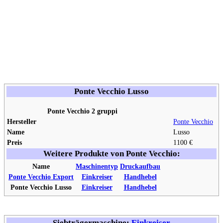
Ponte Vecchio Lusso
Ponte Vecchio 2 gruppi
Hersteller
Ponte Vecchio
Name
Lusso
Preis
1100 €
Weitere Produkte von Ponte Vecchio:
Name
Maschinentyp
Druckaufbau
Ponte Vecchio Export
Einkreiser
Handhebel
Ponte Vecchio Lusso
Einkreiser
Handhebel
Siebträgermaschine:
Einkreiser