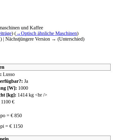
omaschinen und Kaffee
iträge
)
(
→‎Optisch ähnliche Maschinen
)
d) | Nächstjüngere Version → (Unterschied)
en
:
Lusso
erfügbar?:
Ja
ung [W]:
1000
ht [kg]:
14
14 kg <br />
1100 €
ppo = € 850
pi = € 1150
mein