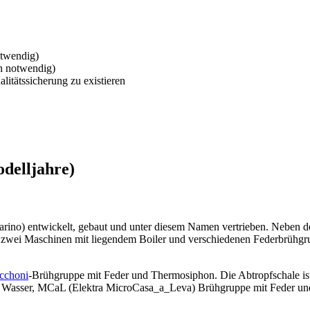
otwendig)
h notwendig)
alitätssicherung zu existieren
odelljahre)
ino) entwickelt, gebaut und unter diesem Namen vertrieben. Neben d
s zwei Maschinen mit liegendem Boiler und verschiedenen Federbrühgr
cchoni
-Brühgruppe mit Feder und Thermosiphon. Die Abtropfschale ist
 Wasser, MCaL (Elektra MicroCasa_a_Leva) Brühgruppe mit Feder und 