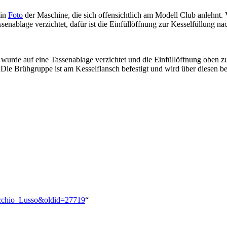
ein
Foto
der Maschine, die sich offensichtlich am Modell Club anlehnt.
enablage verzichtet, dafür ist die Einfüllöffnung zur Kesselfüllung n
er wurde auf eine Tassenablage verzichtet und die Einfüllöffnung oben 
ie Brühgruppe ist am Kesselflansch befestigt und wird über diesen be
Vecchio_Lusso&oldid=27719
“