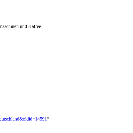
omaschinen und Kaffee
Deutschland&oldid=14591
“