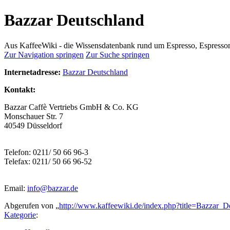
Bazzar Deutschland
Aus KaffeeWiki - die Wissensdatenbank rund um Espresso, Espress
Zur Navigation springen
Zur Suche springen
Internetadresse:
Bazzar Deutschland
Kontakt:
Bazzar Caffè Vertriebs GmbH & Co. KG
Monschauer Str. 7
40549 Düsseldorf
Telefon: 0211/ 50 66 96-3
Telefax: 0211/ 50 66 96-52
Email:
info@bazzar.de
Abgerufen von „
http://www.kaffeewiki.de/index.php?title=Bazzar_
Kategorie
: