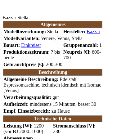
Bazzar Stella
Allgemeines
Modellbezeichnung:
Stella
Hersteller:
Bazzar
Modellvarianten:
Venere, Venus, Stella
Bauart:
Einkreiser
Gruppenanzahl:
1
Produktionszeitraum:
? bis
Neupreis [€]:
600-
heute
700
Gebrauchtpreis [€]:
200-300
Beschreibung
Allgemeine Beschreibung:
Edelstahl
Espressomaschine, technisch identisch mit Isomac
[Venus]
Verarbeitungsqualität:
gut
Aufheizzeit:
mindestens 15 Minuten, besser 30
Empf. Einsatzbereich:
zu Hause
Technische Daten
Leistung [W]:
1200
Stromanschluss [V]:
(vor BJ 2000: 1000)
230
Abmessungen