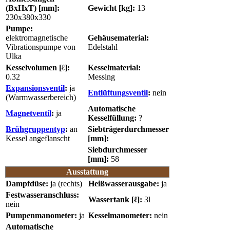
(BxHxT) [mm]:
Gewicht [kg]:
13
230x380x330
Pumpe:
elektromagnetische
Gehäusematerial:
Vibrationspumpe von
Edelstahl
Ulka
Kesselvolumen [ℓ]:
Kesselmaterial:
0.32
Messing
Expansionsventil
:
ja
Entlüftungsventil
:
nein
(Warmwasserbereich)
Automatische
Magnetventil
:
ja
Kesselfüllung:
?
Brühgruppentyp
:
an
Siebträgerdurchmesser
Kessel angeflanscht
[mm]:
Siebdurchmesser
[mm]:
58
Ausstattung
Dampfdüse:
ja (rechts)
Heißwasserausgabe:
ja
Festwasseranschluss:
Wassertank [ℓ]:
3l
nein
Pumpenmanometer:
ja
Kesselmanometer:
nein
Automatische