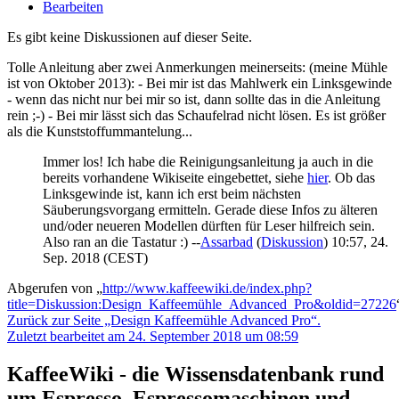
Bearbeiten
Es gibt keine Diskussionen auf dieser Seite.
Tolle Anleitung aber zwei Anmerkungen meinerseits: (meine Mühle
ist von Oktober 2013): - Bei mir ist das Mahlwerk ein Linksgewinde
- wenn das nicht nur bei mir so ist, dann sollte das in die Anleitung
rein ;-) - Bei mir lässt sich das Schaufelrad nicht lösen. Es ist größer
als die Kunststoffummantelung...
Immer los! Ich habe die Reinigungsanleitung ja auch in die
bereits vorhandene Wikiseite eingebettet, siehe
hier
. Ob das
Linksgewinde ist, kann ich erst beim nächsten
Säuberungsvorgang ermitteln. Gerade diese Infos zu älteren
und/oder neueren Modellen dürften für Leser hilfreich sein.
Also ran an die Tastatur :) --
Assarbad
(
Diskussion
) 10:57, 24.
Sep. 2018 (CEST)
Abgerufen von „
http://www.kaffeewiki.de/index.php?
title=Diskussion:Design_Kaffeemühle_Advanced_Pro&oldid=27226
Zurück zur Seite „Design Kaffeemühle Advanced Pro“.
Zuletzt bearbeitet am 24. September 2018 um 08:59
KaffeeWiki - die Wissensdatenbank rund
um Espresso, Espressomaschinen und