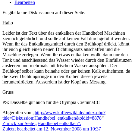
Bearbeiten
Es gibt keine Diskussionen auf dieser Seite.
Hallo
Leider ist der Text über das entkalken der Handhebel Maschinen
ziemlich gefährlich und sollte auf keinen Fall durchgeführt werden.
Wenn ihr das Entkalkungsmittel durch den Brühkopf drückt, könnt
ihr euch gleich einen neuen Dichtungssatz anschaffen und die
Maschine zerlegen. Wenn ihr etwas entkalken wollt, dann nur den
Tank und anschliessend das Wasser wieder durch den Einfüllstutzen
ausleeren und mehrmals mit frischem Wasser ausspülen. Der
Brühkopf selber kann beinahe oder gar keinen Kalk aufnehmen, da
die zwei Dichtungsringe um den Kolben diesen jeweils
herunterdrücken. Ausserdem ist der Kopf aus Messing.
Gruss
PS: Dasselbe gilt auch für die Olympia Cremina!!!!
Abgerufen von „
http://www.kaffeewiki.de/index.php?
title=Diskussion:Handhebel_entkalken&oldid=8878
“
Zurück zur Seite „Handhebel entkalken“.
Zuletzt bearbeitet am 12. November 2008 um 10:37