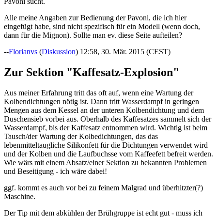
Pavoni sucht.
Alle meine Angaben zur Bedienung der Pavoni, die ich hier
eingefügt habe, sind nicht spezifisch für ein Modell (wenn doch,
dann für die Mignon). Sollte man ev. diese Seite aufteilen?
--
Florianvs
(
Diskussion
) 12:58, 30. Mär. 2015 (CEST)
Zur Sektion "Kaffesatz-Explosion"
Aus meiner Erfahrung tritt das oft auf, wenn eine Wartung der
Kolbendichtungen nötig ist. Dann tritt Wasserdampf in geringen
Mengen aus dem Kessel an der unteren Kolbendichtung und dem
Duschensieb vorbei aus. Oberhalb des Kaffesatzes sammelt sich der
Wasserdampf, bis der Kaffesatz entnommen wird. Wichtig ist beim
Tausch/der Wartung der Kolbedichtungen, das das
lebenmitteltaugliche Silikonfett für die Dichtungen verwendet wird
und der Kolben und die Laufbuchsse vom Kaffeefett befreit werden.
Wie wärs mit einem Absatz/einer Sektion zu bekannten Problemen
und Beseitigung - ich wäre dabei!
ggf. kommt es auch vor bei zu feinem Malgrad und überhitzter(?)
Maschine.
Der Tip mit dem abkühlen der Brühgruppe ist echt gut - muss ich