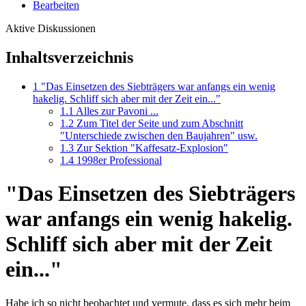
Bearbeiten
Aktive Diskussionen
Inhaltsverzeichnis
1
"Das Einsetzen des Siebträgers war anfangs ein wenig
hakelig. Schliff sich aber mit der Zeit ein..."
1.1
Alles zur Pavoni ...
1.2
Zum Titel der Seite und zum Abschnitt
"Unterschiede zwischen den Baujahren" usw.
1.3
Zur Sektion "Kaffesatz-Explosion"
1.4
1998er Professional
"Das Einsetzen des Siebträgers
war anfangs ein wenig hakelig.
Schliff sich aber mit der Zeit
ein..."
Habe ich so nicht beobachtet und vermute, dass es sich mehr beim