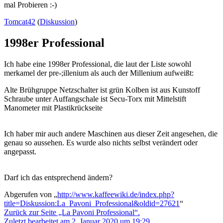
mal Probieren :-)
Tomcat42
(
Diskussion
)
1998er Professional
Ich habe eine 1998er Professional, die laut der Liste sowohl
merkamel der pre-;illenium als auch der Millenium aufweißt:
Alte Brühgruppe Netzschalter ist grün Kolben ist aus Kunstoff
Schraube unter Auffangschale ist Secu-Torx mit Mittelstift
Manometer mit Plastikrückseite
Ich haber mir auch andere Maschinen aus dieser Zeit angesehen, die
genau so aussehen. Es wurde also nichts selbst verändert oder
angepasst.
Darf ich das entsprechend ändern?
Abgerufen von „
http://www.kaffeewiki.de/index.php?
title=Diskussion:La_Pavoni_Professional&oldid=27621
“
Zurück zur Seite „La Pavoni Professional“.
Zuletzt bearbeitet am 2. Januar 2020 um 19:29