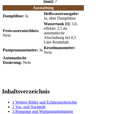
[mm]:
?
Ausstattung
Heißwasserausgabe:
Dampfdüse:
Ja
Ja, über Dampfdüse
Wassertank [ℓ]:
3,0,
effektiv 2,5 da
Festwasseranschluss:
automatische
Nein
Abschaltung bei 0,5
Liter Restinhalt
Kesselmanometer:
Pumpenmanometer:
Ja
Nein
Automatische
Dosierung:
Nein
Inhaltsverzeichnis
1
Weitere Bilder und Erfahrungsberichte
2
Vor- und Nachteile
3
Reparatur und Wartungsanleitungen