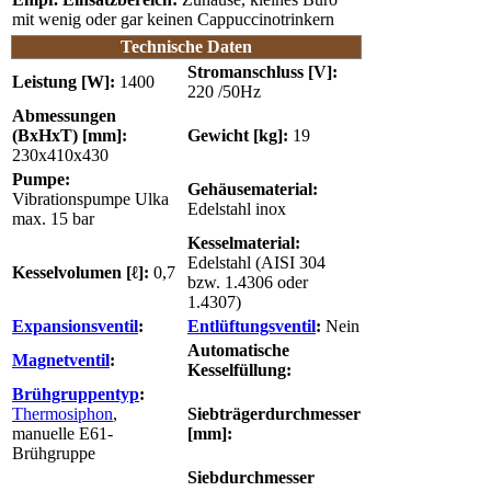
mit wenig oder gar keinen Cappuccinotrinkern
Technische Daten
Stromanschluss [V]:
Leistung [W]:
1400
220 /50Hz
Abmessungen
(BxHxT) [mm]:
Gewicht [kg]:
19
230x410x430
Pumpe:
Gehäusematerial:
Vibrationspumpe Ulka
Edelstahl inox
max. 15 bar
Kesselmaterial:
Edelstahl (AISI 304
Kesselvolumen [ℓ]:
0,7
bzw. 1.4306 oder
1.4307)
Expansionsventil
:
Entlüftungsventil
:
Nein
Automatische
Magnetventil
:
Kesselfüllung:
Brühgruppentyp
:
Thermosiphon
,
Siebträgerdurchmesser
manuelle E61-
[mm]:
Brühgruppe
Siebdurchmesser