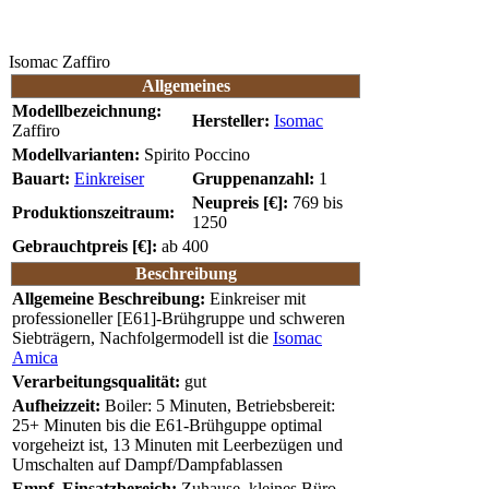
Isomac Zaffiro
Allgemeines
Modellbezeichnung:
Hersteller:
Isomac
Zaffiro
Modellvarianten:
Spirito Poccino
Bauart:
Einkreiser
Gruppenanzahl:
1
Neupreis [€]:
769 bis
Produktionszeitraum:
1250
Gebrauchtpreis [€]:
ab 400
Beschreibung
Allgemeine Beschreibung:
Einkreiser mit
professioneller [E61]-Brühgruppe und schweren
Siebträgern, Nachfolgermodell ist die
Isomac
Amica
Verarbeitungsqualität:
gut
Aufheizzeit:
Boiler: 5 Minuten, Betriebsbereit:
25+ Minuten bis die E61-Brühguppe optimal
vorgeheizt ist, 13 Minuten mit Leerbezügen und
Umschalten auf Dampf/Dampfablassen
Empf. Einsatzbereich:
Zuhause, kleines Büro