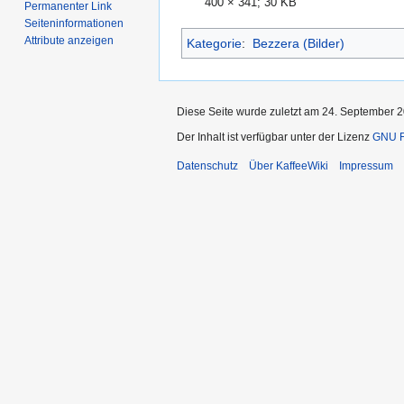
400 × 341; 30 KB
Permanenter Link
Seiten­informationen
Attribute anzeigen
Kategorie
:
Bezzera (Bilder)
Diese Seite wurde zuletzt am 24. September 2
Der Inhalt ist verfügbar unter der Lizenz
GNU F
Datenschutz
Über KaffeeWiki
Impressum