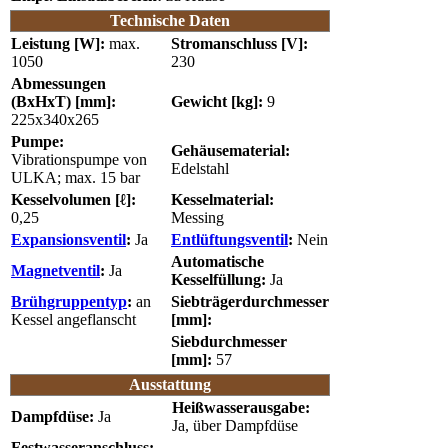
Technische Daten
Leistung [W]:
max.
Stromanschluss [V]:
1050
230
Abmessungen
(BxHxT) [mm]:
Gewicht [kg]:
9
225x340x265
Pumpe:
Gehäusematerial:
Vibrationspumpe von
Edelstahl
ULKA; max. 15 bar
Kesselvolumen [ℓ]:
Kesselmaterial:
0,25
Messing
Expansionsventil
:
Ja
Entlüftungsventil
:
Nein
Automatische
Magnetventil
:
Ja
Kesselfüllung:
Ja
Brühgruppentyp
:
an
Siebträgerdurchmesser
Kessel angeflanscht
[mm]:
Siebdurchmesser
[mm]:
57
Ausstattung
Heißwasserausgabe:
Dampfdüse:
Ja
Ja, über Dampfdüse
Festwasseranschluss: