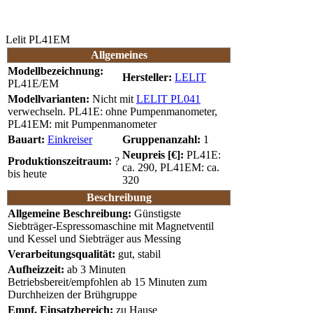
Lelit PL41EM
Allgemeines
Modellbezeichnung:
Hersteller:
LELIT
PL41E/EM
Modellvarianten:
Nicht mit
LELIT PL041
verwechseln. PL41E: ohne Pumpenmanometer,
PL41EM: mit Pumpenmanometer
Bauart:
Einkreiser
Gruppenanzahl:
1
Neupreis [€]:
PL41E:
Produktionszeitraum:
?
ca. 290, PL41EM: ca.
bis heute
320
Beschreibung
Allgemeine Beschreibung:
Günstigste
Siebträger-Espressomaschine mit Magnetventil
und Kessel und Siebträger aus Messing
Verarbeitungsqualität:
gut, stabil
Aufheizzeit:
ab 3 Minuten
Betriebsbereit/empfohlen ab 15 Minuten zum
Durchheizen der Brühgruppe
Empf. Einsatzbereich:
zu Hause