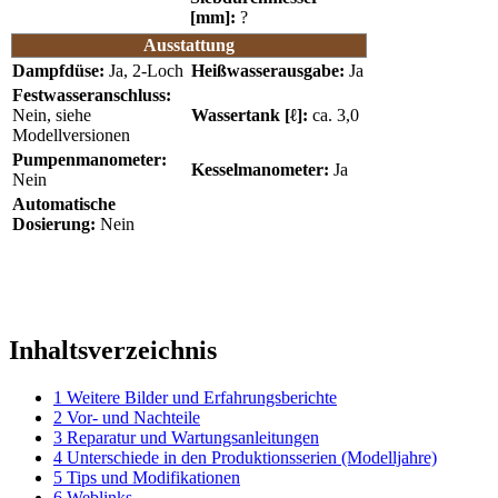
[mm]:
?
Ausstattung
Dampfdüse:
Ja, 2-Loch
Heißwasserausgabe:
Ja
Festwasseranschluss:
Nein, siehe
Wassertank [ℓ]:
ca. 3,0
Modellversionen
Pumpenmanometer:
Kesselmanometer:
Ja
Nein
Automatische
Dosierung:
Nein
Inhaltsverzeichnis
1
Weitere Bilder und Erfahrungsberichte
2
Vor- und Nachteile
3
Reparatur und Wartungsanleitungen
4
Unterschiede in den Produktionsserien (Modelljahre)
5
Tips und Modifikationen
6
Weblinks