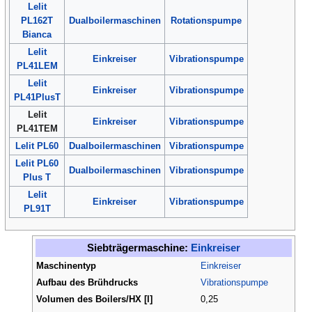
Lelit
PL162T
Dualboilermaschinen
Rotationspumpe
Bianca
Lelit
Einkreiser
Vibrationspumpe
PL41LEM
Lelit
Einkreiser
Vibrationspumpe
PL41PlusT
Lelit
Einkreiser
Vibrationspumpe
PL41TEM
Lelit PL60
Dualboilermaschinen
Vibrationspumpe
Lelit PL60
Dualboilermaschinen
Vibrationspumpe
Plus T
Lelit
Einkreiser
Vibrationspumpe
PL91T
Siebträgermaschine:
Einkreiser
Maschinentyp
Einkreiser
Aufbau des Brühdrucks
Vibrationspumpe
Volumen des Boilers/HX [l]
0,25