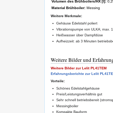
Volumen des Brühboilers/HX [l]:
0,2
Material Brühboiler:
Messing
Weitere Merkmale:
Gehäuse Edelstahl poliert
Vibrationspumpe von ULKA; max. 1
Heißwasser über Dampfdüse
Aufheizzeit: ab 3 Minuten betriebs
Weitere Bilder und Erfahrun
Weitere Bilder zur Lelit PL41TEM
Erfahrungsberichte zur Lelit PL41T
Vorteile:
Schönes Edelstahlgehäuse
Preis/Leistungsverhältnis gut
Sehr schnell betriebsbereit (strom
Messingboiler
Kompakte Bauform