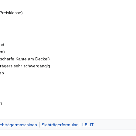
Preisklasse)
and
mm)
 (scharfe Kante am Deckel)
rägers sehr schwergängig
ieb
n
iebträgermaschinen
Siebträgerformular
LELIT