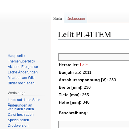
Seite
Diskussion
Lelit PL41TEM
Zur
Zur
Navigation
Suche
Hauptseite
springen
springen
Themenüberblick
Hersteller:
Lelit
Aktuelle Ereignisse
Baujahr ab:
2011
Letzte Änderungen
Mitarbeit am Wiki
Anschlussspannung [V]:
230
Bilder hochladen
Breite [mm]:
230
Werkzeuge
Tiefe [mm]:
265
Links auf diese Seite
Höhe [mm]:
340
Änderungen an
verlinkten Seiten
Beschreibung:
Datei hochladen
Spezialseiten
Druckversion