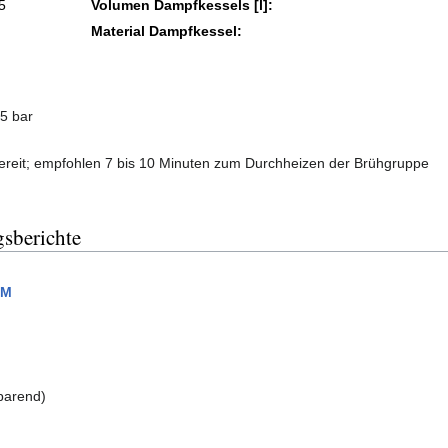
5
Volumen Dampfkessels [l]:
Material Dampfkessel:
5 bar
bereit; empfohlen 7 bis 10 Minuten zum Durchheizen der Brühgruppe
gsberichte
EM
sparend)