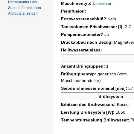
Permanenter Link
Maschinentyp:
Einkreiser
Seiten­informationen
Preinfusion:
Attribute anzeigen
Festwasseranschluß?
Nein
Tankvolumen Frischwasser [l]:
2,7
Pumpenmanometer?
Ja
Druckabbau nach Bezug:
Magnetvent
Heißwasserauslass:
Anzahl Brühgruppen:
1
Brühgruppentyp:
generisch (vom
Maschinenhersteller)
Siebdurchmesser nominal [mm]:
57
Brühsystem
Erhitzen des Brühwassers:
Kessel
Leistung Brühsystem [W]:
1050
Temperaturregelung Brühwasser:
P