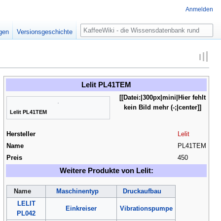
Anmelden
Suche
igen
Versionsgeschichte
Lelit PL41TEM
[[Datei:
|300px|mini|Hier fehlt
kein Bild mehr (-;|center]]
Lelit PL41TEM
Hersteller
Lelit
Name
PL41TEM
Preis
450
Weitere Produkte von Lelit:
Name
Maschinentyp
Druckaufbau
LELIT
Einkreiser
Vibrationspumpe
PL042