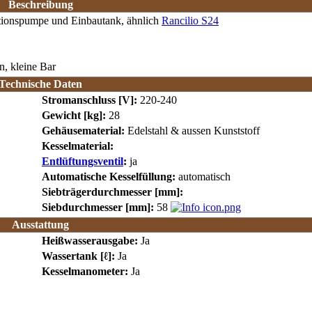
Beschreibung
tionspumpe und Einbautank, ähnlich
Rancilio S24
n, kleine Bar
Technische Daten
Stromanschluss [V]:
220-240
Gewicht [kg]:
28
Gehäusematerial:
Edelstahl & aussen Kunststoff
Kesselmaterial:
Entlüftungsventil
:
ja
Automatische Kesselfüllung:
automatisch
Siebträgerdurchmesser [mm]:
Siebdurchmesser [mm]:
58
Ausstattung
Heißwasserausgabe:
Ja
Wassertank [ℓ]:
Ja
Kesselmanometer:
Ja