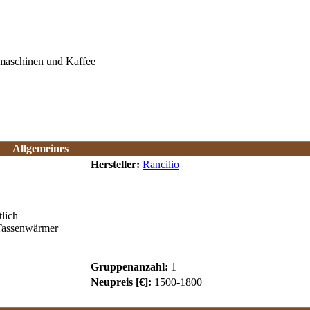
omaschinen und Kaffee
Allgemeines
Hersteller:
Rancilio
tlich
 Tassenwärmer
Gruppenanzahl:
1
Neupreis [€]:
1500-1800