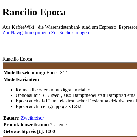
Rancilio Epoca
Aus KaffeeWiki - die Wissensdatenbank rund um Espresso, Espress
Zur Navigation springen
Zur Suche springen
Rancilio Epoca
Modellbezeichnung:
Epoca S1 T
Modellvarianten:
Rotmetallic oder anthrazitgrau metallic
Optional mit
"C-Lever"
, also Dampfhebel statt Dampfrad erhäl
Epoca auch als E1 mit elektronischer Dosierung/elektrischem
Epoca auch mehrgruppig als E/S2
Bauart:
Zweikreiser
Produktionszeitraum:
? - heute
Gebrauchtpreis [€]:
1000