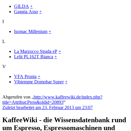
GILDA
+
Gaggia Asso
+
I
Isomac Millenium
+
L
La Marzocco Strada eP
+
Lelit PL162T Bianca
+
V
VFA Pronta
+
Vibiemme Domobar Super
+
Abgerufen von „
http://www.kaffeewiki.de/index.php?
title=Attribut:Preis&oldid=20893
“
Zuletzt bearbeitet am 23. Februar 2013 um 23:07
KaffeeWiki - die Wissensdatenbank rund
um Espresso, Espressomaschinen und