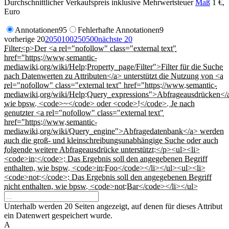
Durchschnittlicher Verkaufspreis inklusive Mehrwertsteuer
Maß
1 €,
Euro
Annotationen
95
Fehlerhafte Annotationen
9
vorherige 20
20
50
100
250
500
nächste 20
Filter
<p>Der <a rel="nofollow" class="external text"
href="https://www.semantic-
mediawiki.org/wiki/Help:Property_page/Filter">Filter für die Suche
nach Datenwerten zu Attributen</a> unterstützt die Nutzung von <a
rel="nofollow" class="external text" href="https://www.semantic-
mediawiki.org/wiki/Help:Query_expressions">Abfrageausdrücken</
wie bpsw. <code>~</code> oder <code>!</code>. Je nach
genutzter <a rel="nofollow" class="external text"
href="https://www.semantic-
mediawiki.org/wiki/Query_engine">Abfragedatenbank</a> werden
auch die groß- und kleinschreibungsunabhängige Suche oder auch
folgende weitere Abfrageausdrücke unterstützt:</p><ul><li>
<code>in:</code>: Das Ergebnis soll den angegebenen Begriff
enthalten, wie bspw. <code>in:Foo</code></li></ul><ul><li>
<code>not:</code>: Das Ergebnis soll den angegebenen Begriff
nicht enthalten, wie bpsw. <code>not:Bar</code></li></ul>
Unterhalb werden 20 Seiten angezeigt, auf denen für dieses Attribut
ein Datenwert gespeichert wurde.
A