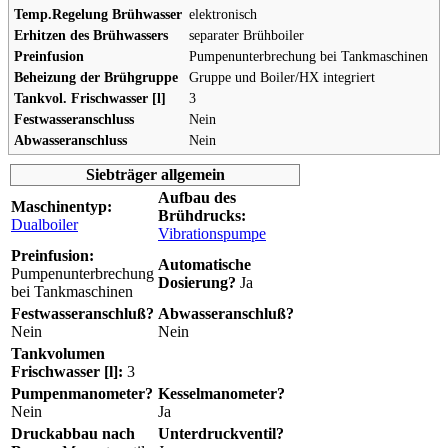
Temp.Regelung Brühwasser
elektronisch
Erhitzen des Brühwassers
separater Brühboiler
Preinfusion
Pumpenunterbrechung bei Tankmaschinen
Beheizung der Brühgruppe
Gruppe und Boiler/HX integriert
Tankvol. Frischwasser [l]
3
Festwasseranschluss
Nein
Abwasseranschluss
Nein
Siebträger allgemein
Aufbau des
Maschinentyp:
Brühdrucks:
Dualboiler
Vibrationspumpe
Preinfusion:
Automatische
Pumpenunterbrechung
Dosierung?
Ja
bei Tankmaschinen
Festwasseranschluß?
Abwasseranschluß?
Nein
Nein
Tankvolumen
Frischwasser [l]:
3
Pumpenmanometer?
Kesselmanometer?
Nein
Ja
Druckabbau nach
Unterdruckventil?