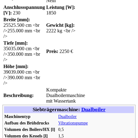
Nein
Anschlussspannung
Leistung [W]:
[V]:
230
1850
Breite [mm]:
255
25.500 cm <br
Gewicht [kg]:
/>255.000 mm <br
22
22 kg <br />
/>
Tiefe [mm]:
350
35.000 cm <br
Preis:
2250 €
/>350.000 mm <br
/>
Höhe [mm]:
390
39.000 cm <br
/>390.000 mm <br
/>
Kompakte
Beschreibung:
Dualboilermaschine
mit Wassertank
Siebträgermaschine:
Dualboiler
Maschinentyp
Dualboiler
Aufbau des Brühdrucks
Vibrationspumpe
Volumen des Boilers/HX [l]
0,5
Volumen des Kessels [l]
1,5