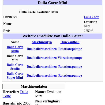
Dalla Corte Mini
Dalla Corte Evolution Mini
Hersteller
Dalla Corte
Evolution
Name
Mini
Preis
2250 €
Weitere Produkte von Dalla Corte:
Name
Maschinentyp
Druckaufbau
Dalla Corte
Dualboilermaschinen
Rotationspumpe
Mina
Dalla Corte
Dualboilermaschinen
Vibrationspumpe
Mini
Dalla Corte
Dualboilermaschinen
Rotationspumpe
Studio
Dalla Corte
Dualboilermaschinen
Rotationspumpe
Super Mini
Maschinendaten
Hersteller:
Dalla
Name:
Evolution
Corte
Mini
Neu verfügbar?:
Baujahr ab:
2003