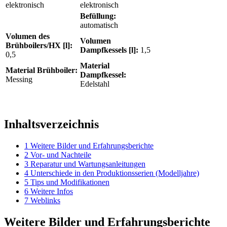
elektronisch
elektronisch
Befüllung:
automatisch
Volumen des
Volumen
Brühboilers/HX [l]:
Dampfkessels [l]:
1,5
0,5
Material
Material Brühboiler:
Dampfkessel:
Messing
Edelstahl
Inhaltsverzeichnis
1
Weitere Bilder und Erfahrungsberichte
2
Vor- und Nachteile
3
Reparatur und Wartungsanleitungen
4
Unterschiede in den Produktionsserien (Modelljahre)
5
Tips und Modifikationen
6
Weitere Infos
7
Weblinks
Weitere Bilder und Erfahrungsberichte