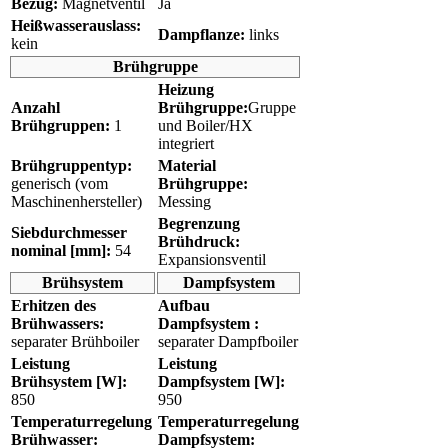
Bezug:
Magnetventil
Ja
Heißwasserauslass:
Dampflanze:
links
kein
Brühgruppe
Heizung
Anzahl
Brühgruppe:
Gruppe
Brühgruppen:
1
und Boiler/HX
integriert
Brühgruppentyp:
Material
generisch (vom
Brühgruppe:
Maschinenhersteller)
Messing
Begrenzung
Siebdurchmesser
Brühdruck:
nominal [mm]:
54
Expansionsventil
Brühsystem
Dampfsystem
Erhitzen des
Aufbau
Brühwassers:
Dampfsystem :
separater Brühboiler
separater Dampfboiler
Leistung
Leistung
Brühsystem [W]:
Dampfsystem [W]:
850
950
Temperaturregelung
Temperaturregelung
Brühwasser:
Dampfsystem: