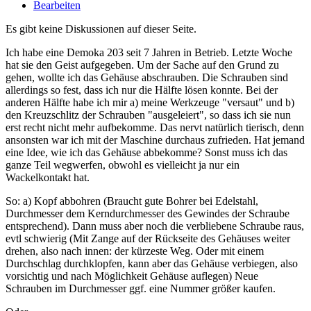
Bearbeiten
Es gibt keine Diskussionen auf dieser Seite.
Ich habe eine Demoka 203 seit 7 Jahren in Betrieb. Letzte Woche
hat sie den Geist aufgegeben. Um der Sache auf den Grund zu
gehen, wollte ich das Gehäuse abschrauben. Die Schrauben sind
allerdings so fest, dass ich nur die Hälfte lösen konnte. Bei der
anderen Hälfte habe ich mir a) meine Werkzeuge "versaut" und b)
den Kreuzschlitz der Schrauben "ausgeleiert", so dass ich sie nun
erst recht nicht mehr aufbekomme. Das nervt natürlich tierisch, denn
ansonsten war ich mit der Maschine durchaus zufrieden. Hat jemand
eine Idee, wie ich das Gehäuse abbekomme? Sonst muss ich das
ganze Teil wegwerfen, obwohl es vielleicht ja nur ein
Wackelkontakt hat.
So: a) Kopf abbohren (Braucht gute Bohrer bei Edelstahl,
Durchmesser dem Kerndurchmesser des Gewindes der Schraube
entsprechend). Dann muss aber noch die verbliebene Schraube raus,
evtl schwierig (Mit Zange auf der Rückseite des Gehäuses weiter
drehen, also nach innen: der kürzeste Weg. Oder mit einem
Durchschlag durchklopfen, kann aber das Gehäuse verbiegen, also
vorsichtig und nach Möglichkeit Gehäuse auflegen) Neue
Schrauben im Durchmesser ggf. eine Nummer größer kaufen.