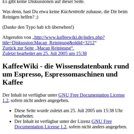
Es gibt keine Diskussionen auf dieser Seite.
Was denn, hast Du etwa keine
Küchentrolle
zuhause, die Dir beim
Reinigen helfen? ;)
(Danke den Typo hab ich übersehen!)
Abgerufen von „
http://www.kaffeewiki.de/index.php?
title=Diskussion:Macap_Reinigung&oldid=3212
“
Zurück zur Seite „Macap Reinigung“.
Zuletzt bearbeitet am 25. Juli 2005 um 15:38
KaffeeWiki - die Wissensdatenbank rund
um Espresso, Espressomaschinen und
Kaffee
Der Inhalt ist verfügbar unter
GNU Free Documentation License
1.2
, sofern nicht anders angegeben.
Diese Seite wurde zuletzt am 25. Juli 2005 um 15:38 Uhr
bearbeitet.
Der Inhalt ist verfügbar unter der Lizenz
GNU Free
Documentation License 1.2
, sofern nicht anders angegeben.