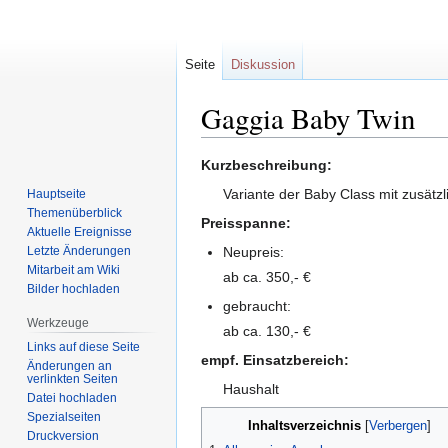
Seite
Diskussion
Gaggia Baby Twin
Zur
Zur
Kurzbeschreibung:
Navigation
Suche
Variante der Baby Class mit zusät
Hauptseite
springen
springen
Themenüberblick
Preisspanne:
Aktuelle Ereignisse
Letzte Änderungen
Neupreis:
Mitarbeit am Wiki
ab ca. 350,- €
Bilder hochladen
gebraucht:
Werkzeuge
ab ca. 130,- €
Links auf diese Seite
empf. Einsatzbereich:
Änderungen an
verlinkten Seiten
Haushalt
Datei hochladen
Spezialseiten
Inhaltsverzeichnis
Druckversion