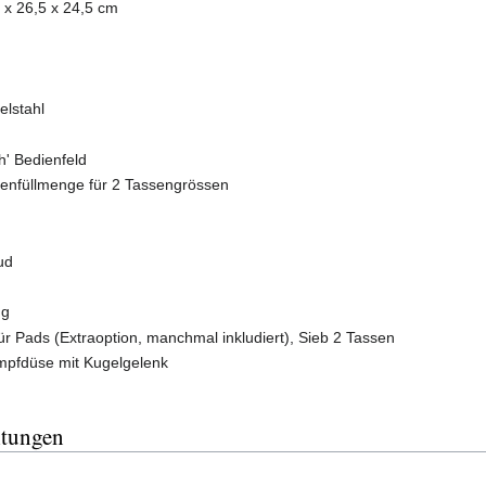
x 26,5 x 24,5 cm
elstahl
h' Bedienfeld
senfüllmenge für 2 Tassengrössen
ud
ng
ür Pads (Extraoption, manchmal inkludiert), Sieb 2 Tassen
pfdüse mit Kugelgelenk
itungen