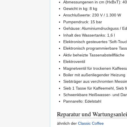
Abmessungenen in cm (HxBxT): 40 
Gewicht in kg: 8 kg
Anschlußwerte: 230 V / 1.300 W
Pumpendruck: 15 bar
Gehäuse: Aluminiumdruckguss / Ed
Inhalt des Wassertanks: 1,6 l
Elektronisch gesteuertes 'Soft-Touc
Elektronisch programmierbare Tas
Aktiv beheizte Tassenabstellfläche
Elektroventil
Magnetventil für trockenen Kaffees
Boiler mit außenliegender Heizung
Siebträger aus verchromten Messi
Sieb 1 Tasse für Kaffeemehl, Sieb f
Schwenkbare Heißwasser- und Dam
Pannarello: Edelstahl
Reparatur und Wartungsanle
ähnlich der
Classic Coffee