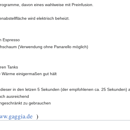
Programme, davon eines wahlweise mit Preinfusion.
nabstellfläche wird elektrisch beheizt.
en Espresso
lchschaum (Verwendung ohne Panarello möglich)
aren Tanks
die Wärme einigermaßen gut hält
t dieser in den letzen 5 Sekunden (der empfohlenen ca. 25 Sekunden)
uch ausreichend
ingeschränkt zu gebrauchen
ww.gaggia.de
)