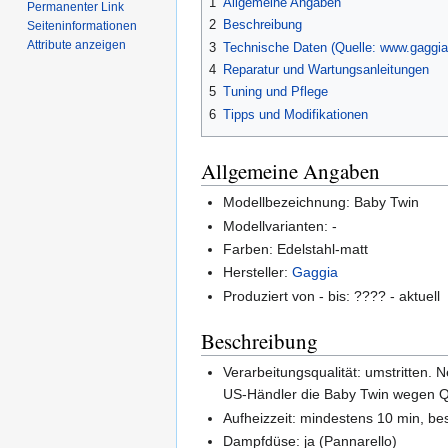
1
Allgemeine Angaben
Permanenter Link
2
Beschreibung
Seiten­informationen
Attribute anzeigen
3
Technische Daten (Quelle: www.gaggia
4
Reparatur und Wartungsanleitungen
5
Tuning und Pflege
6
Tipps und Modifikationen
Allgemeine Angaben
Modellbezeichnung: Baby Twin
Modellvarianten: -
Farben: Edelstahl-matt
Hersteller:
Gaggia
Produziert von - bis: ???? - aktuell
Beschreibung
Verarbeitungsqualität: umstritten.
US-Händler die Baby Twin wegen Qu
Aufheizzeit: mindestens 10 min, be
Dampfdüse: ja (Pannarello)