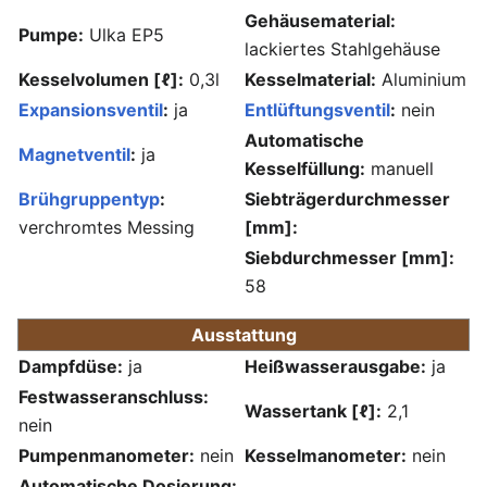
Gehäusematerial:
Pumpe:
Ulka EP5
lackiertes Stahlgehäuse
Kesselvolumen [ℓ]:
0,3l
Kesselmaterial:
Aluminium
Expansionsventil
:
ja
Entlüftungsventil
:
nein
Automatische
Magnetventil
:
ja
Kesselfüllung:
manuell
Brühgruppentyp
:
Siebträgerdurchmesser
verchromtes Messing
[mm]:
Siebdurchmesser [mm]:
58
Ausstattung
Dampfdüse:
ja
Heißwasserausgabe:
ja
Festwasseranschluss:
Wassertank [ℓ]:
2,1
nein
Pumpenmanometer:
nein
Kesselmanometer:
nein
Automatische Dosierung: