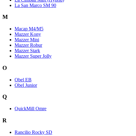
La San Marco SM 90
M
Macap M4/M5
Mazzer Kony
Mazzer Mini
Mazzer Robur
Mazzer Stark
Mazzer Super Jolly
O
Obel EB
Obel Junior
Q
QuickMill Omre
R
Rancilio Rocky SD