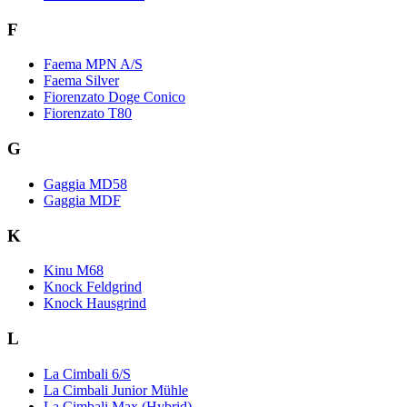
F
Faema MPN A/S
Faema Silver
Fiorenzato Doge Conico
Fiorenzato T80
G
Gaggia MD58
Gaggia MDF
K
Kinu M68
Knock Feldgrind
Knock Hausgrind
L
La Cimbali 6/S
La Cimbali Junior Mühle
La Cimbali Max (Hybrid)